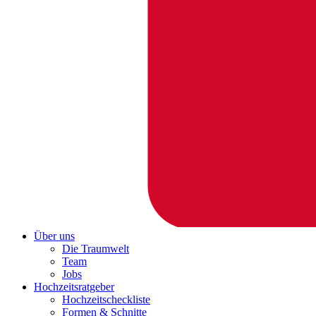
Über uns
Die Traumwelt
Team
Jobs
Hochzeitsratgeber
Hochzeitscheckliste
Formen & Schnitte