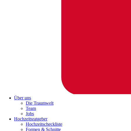
Über uns
Die Traumwelt
Team
Jobs
Hochzeitsratgeber
Hochzeitscheckliste
Formen & Schnitte