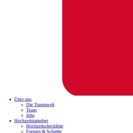
Über uns
Die Traumwelt
Team
Jobs
Hochzeitsratgeber
Hochzeitscheckliste
Formen & Schnitte