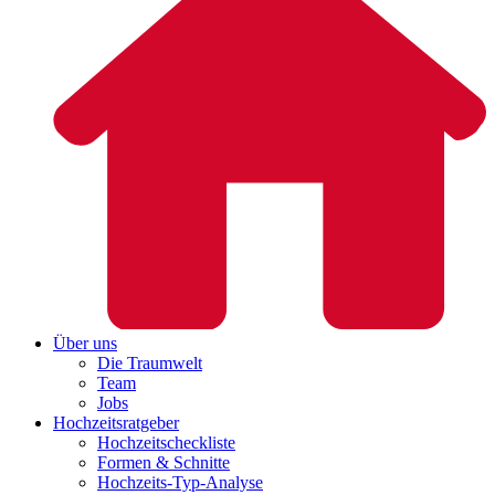
Über uns
Die Traumwelt
Team
Jobs
Hochzeitsratgeber
Hochzeitscheckliste
Formen & Schnitte
Hochzeits-Typ-Analyse