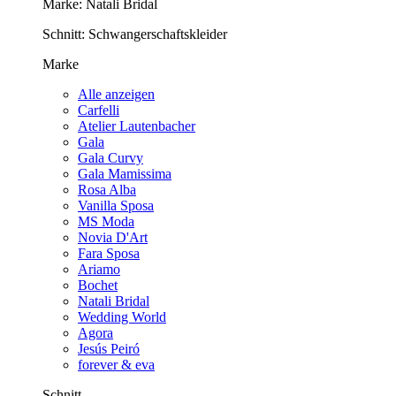
Marke:
Natali Bridal
Schnitt:
Schwangerschaftskleider
Marke
Alle anzeigen
Carfelli
Atelier Lautenbacher
Gala
Gala Curvy
Gala Mamissima
Rosa Alba
Vanilla Sposa
MS Moda
Novia D'Art
Fara Sposa
Ariamo
Bochet
Natali Bridal
Wedding World
Agora
Jesús Peiró
forever & eva
Schnitt