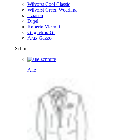
Wilvorst Cool Classic
Wilvorst Green Wedding
Tziacco
Digel
Roberto Vicentti
Guglielmo G.
Arax Gazzo
Schnitt
Alle