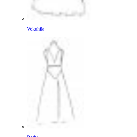
Vokuhila