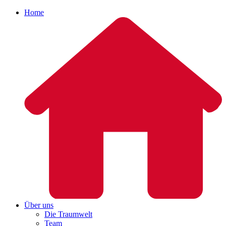
Home
Über uns
Die Traumwelt
Team