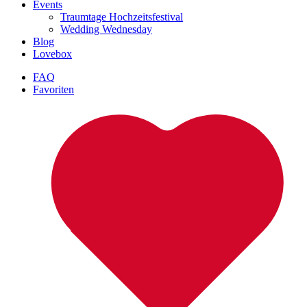
Events
Traumtage Hochzeitsfestival
Wedding Wednesday
Blog
Lovebox
FAQ
Favoriten