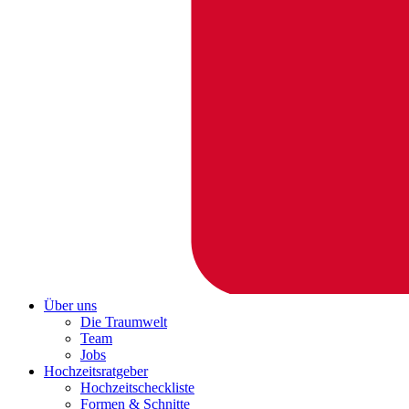
Über uns
Die Traumwelt
Team
Jobs
Hochzeitsratgeber
Hochzeitscheckliste
Formen & Schnitte