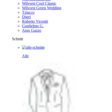
Wilvorst Cool Classic
Wilvorst Green Wedding
Tziacco
Digel
Roberto Vicentti
Guglielmo G.
Arax Gazzo
Schnitt
Alle