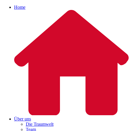
Home
Über uns
Die Traumwelt
Team