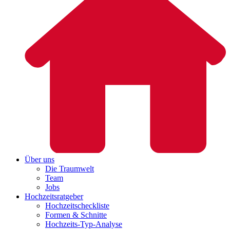
Über uns
Die Traumwelt
Team
Jobs
Hochzeitsratgeber
Hochzeitscheckliste
Formen & Schnitte
Hochzeits-Typ-Analyse