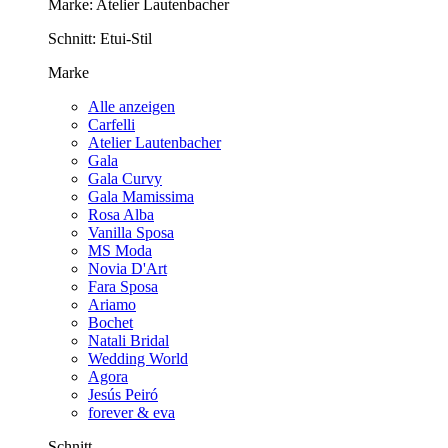
Marke:
Atelier Lautenbacher
Schnitt:
Etui-Stil
Marke
Alle anzeigen
Carfelli
Atelier Lautenbacher
Gala
Gala Curvy
Gala Mamissima
Rosa Alba
Vanilla Sposa
MS Moda
Novia D'Art
Fara Sposa
Ariamo
Bochet
Natali Bridal
Wedding World
Agora
Jesús Peiró
forever & eva
Schnitt