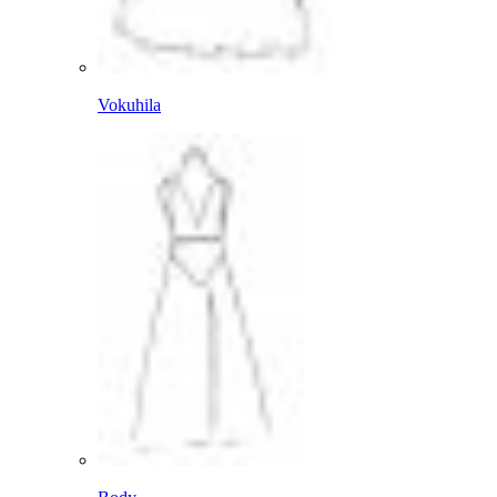
Vokuhila