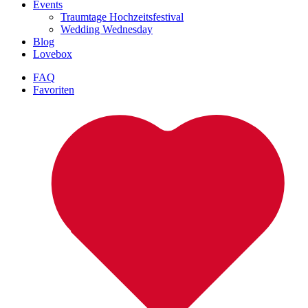
Events
Traumtage Hochzeitsfestival
Wedding Wednesday
Blog
Lovebox
FAQ
Favoriten