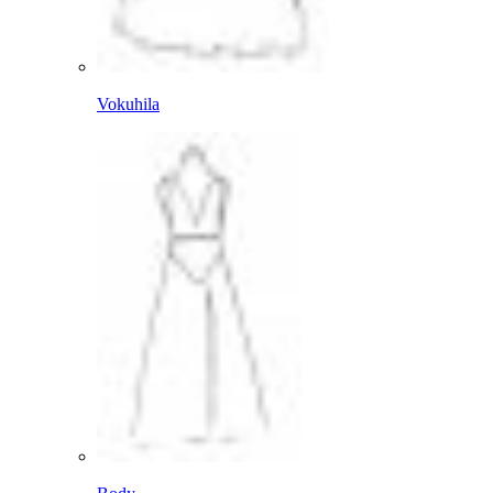
Vokuhila