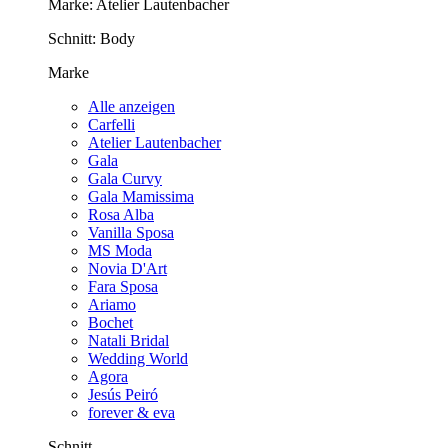
Marke:
Atelier Lautenbacher
Schnitt:
Body
Marke
Alle anzeigen
Carfelli
Atelier Lautenbacher
Gala
Gala Curvy
Gala Mamissima
Rosa Alba
Vanilla Sposa
MS Moda
Novia D'Art
Fara Sposa
Ariamo
Bochet
Natali Bridal
Wedding World
Agora
Jesús Peiró
forever & eva
Schnitt