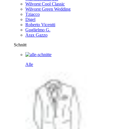
Wilvorst Cool Classic
Wilvorst Green Wedding
Tziacco
Digel
Roberto Vicentti
Guglielmo G.
Arax Gazzo
Schnitt
Alle