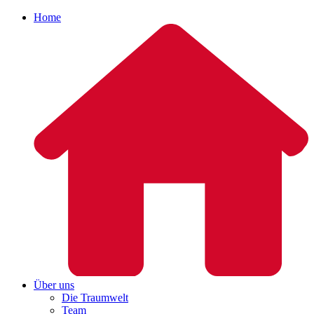
Home
Über uns
Die Traumwelt
Team