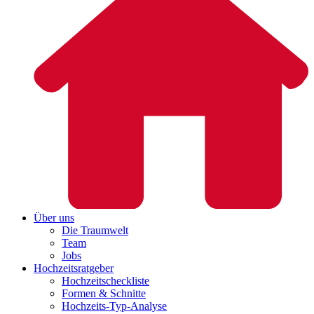
Über uns
Die Traumwelt
Team
Jobs
Hochzeitsratgeber
Hochzeitscheckliste
Formen & Schnitte
Hochzeits-Typ-Analyse