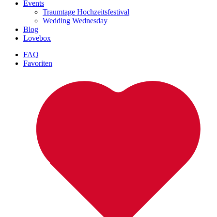
Events
Traumtage Hochzeitsfestival
Wedding Wednesday
Blog
Lovebox
FAQ
Favoriten