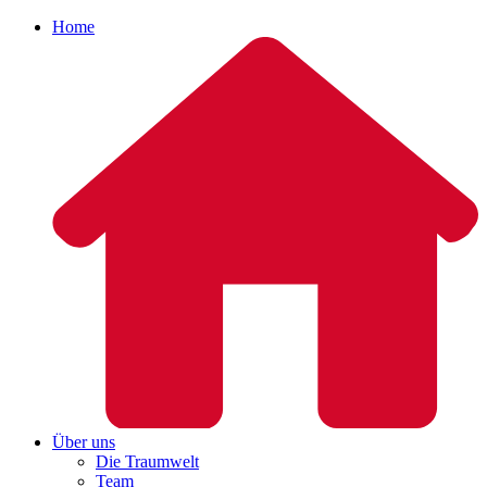
Home
Über uns
Die Traumwelt
Team