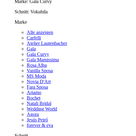
Marke:
Gala Curvy
Schnitt:
Vokuhila
Marke
Alle anzeigen
Carfelli
Atelier Lautenbacher
Gala
Gala Curvy
Gala Mamissima
Rosa Alba
Vanilla Sposa
MS Moda
Novia D'Art
Fara Sposa
Ariamo
Bochet
Natali Bridal
Wedding World
Agora
Jesús Peiró
forever & eva
Schnitt