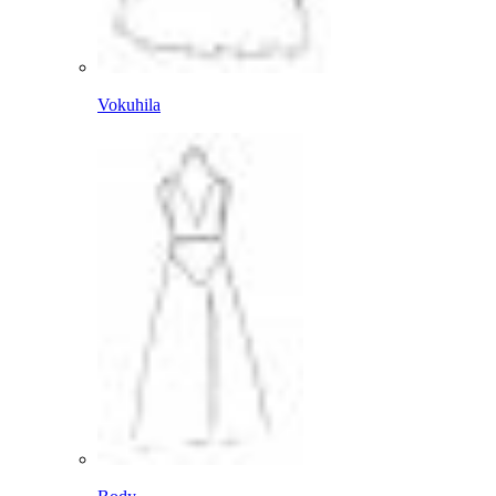
Vokuhila