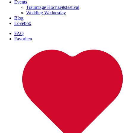
Events
Traumtage Hochzeitsfestival
Wedding Wednesday
Blog
Lovebox
FAQ
Favoriten