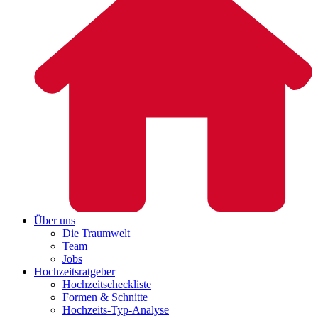
Über uns
Die Traumwelt
Team
Jobs
Hochzeitsratgeber
Hochzeitscheckliste
Formen & Schnitte
Hochzeits-Typ-Analyse