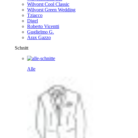
Wilvorst Cool Classic
Wilvorst Green Wedding
Tziacco
Digel
Roberto Vicentti
Guglielmo G.
Arax Gazzo
Schnitt
Alle